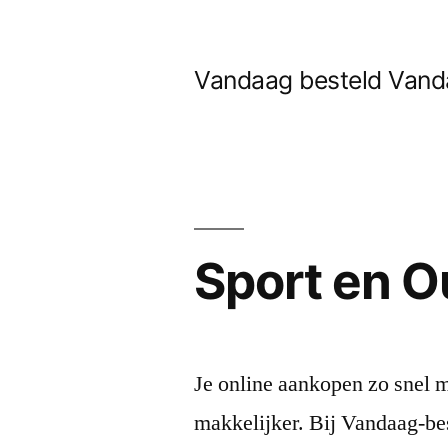
Naar
de
Vandaag besteld Vanda
inhoud
springen
Sport en O
Je online aankopen zo snel m
makkelijker. Bij Vandaag-bes