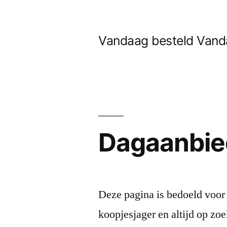
Naar
de
Vandaag besteld Vanda
inhoud
springen
Dagaanbie
Deze pagina is bedoeld voor 
koopjesjager en altijd op zo